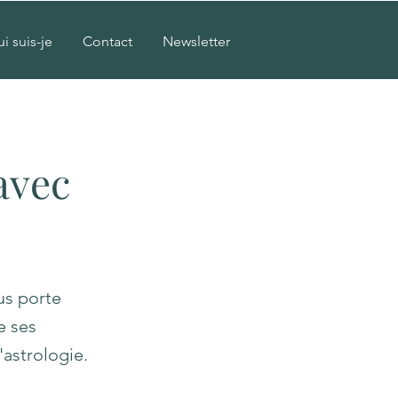
i suis-je
Contact
Newsletter
avec
us porte
e ses
'astrologie.