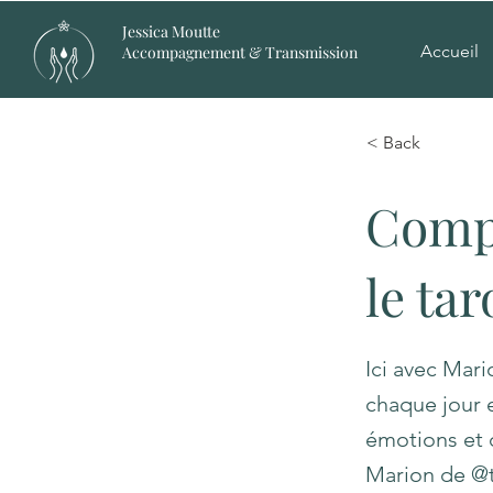
Jessica Moutte
Accueil
Accompagnement & Transmission
< Back
Compr
le tar
Ici avec Mari
chaque jour e
émotions et d
Marion de @